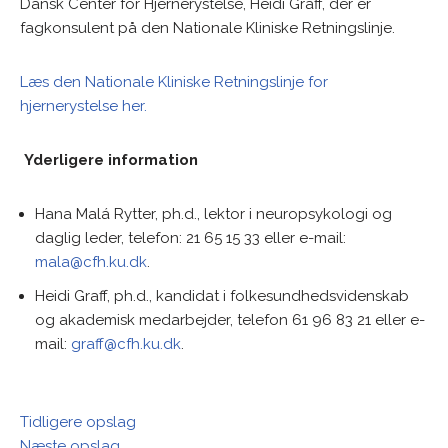
Dansk Center for Hjernerystelse, Heidi Graff, der er
fagkonsulent på den Nationale Kliniske Retningslinje.
Læs den Nationale Kliniske Retningslinje for
hjernerystelse her.
Yderligere information
Hana Malá Rytter, ph.d., lektor i neuropsykologi og
daglig leder, telefon: 21 65 15 33 eller e-mail:
mala@cfh.ku.dk
.
Heidi Graff, ph.d., kandidat i folkesundhedsvidenskab
og akademisk medarbejder, telefon 61 96 83 21 eller e-
mail:
graff@cfh.ku.dk
.
Tidligere opslag
Næste opslag