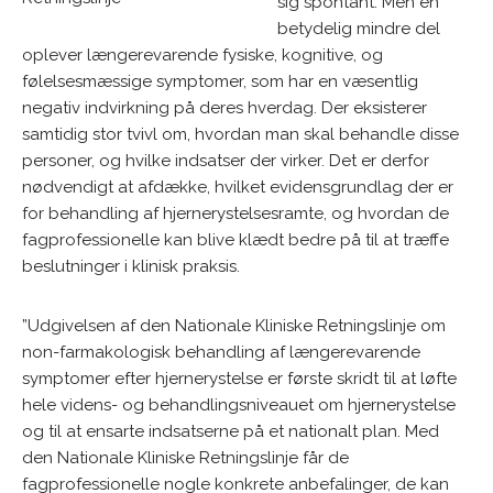
sig spontant. Men en
betydelig mindre del
oplever længerevarende fysiske, kognitive, og
følelsesmæssige symptomer, som har en væsentlig
negativ indvirkning på deres hverdag. Der eksisterer
samtidig stor tvivl om, hvordan man skal behandle disse
personer, og hvilke indsatser der virker. Det er derfor
nødvendigt at afdække, hvilket evidensgrundlag der er
for behandling af hjernerystelsesramte, og hvordan de
fagprofessionelle kan blive klædt bedre på til at træffe
beslutninger i klinisk praksis.
”Udgivelsen af den Nationale Kliniske Retningslinje om
non-farmakologisk behandling af længerevarende
symptomer efter hjernerystelse er første skridt til at løfte
hele videns- og behandlingsniveauet om hjernerystelse
og til at ensarte indsatserne på et nationalt plan. Med
den Nationale Kliniske Retningslinje får de
fagprofessionelle nogle konkrete anbefalinger, de kan