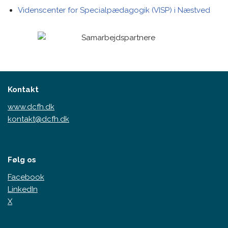
Videnscenter for Specialpædagogik (VISP) i Næstved
Kontakt
www.dcfh.dk
kontakt@dcfh.dk
Følg os
Facebook
LinkedIn
X