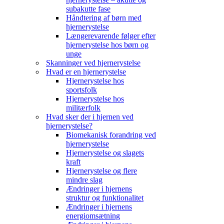
subakutte fase
Håndtering af børn med
hjernerystelse
Længerevarende følger efter
hjernerystelse hos børn og
unge
Skanninger ved hjernerystelse
Hvad er en hjernerystelse
Hjernerystelse hos
sportsfolk
Hjernerystelse hos
militærfolk
Hvad sker der i hjernen ved
hjernerystelse?
Biomekanisk forandring ved
hjernerystelse
Hjernerystelse og slagets
kraft
Hjernerystelse og flere
mindre slag
Ændringer i hjernens
struktur og funktionalitet
Ændringer i hjernens
energiomsætning