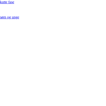
kutte fase
 børn og unge