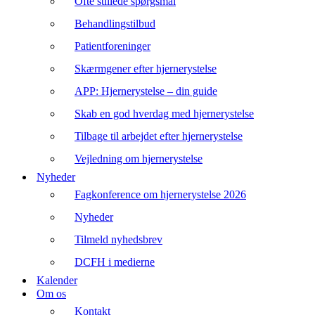
Ofte stillede spørgsmål
Behandlingstilbud
Patientforeninger
Skærmgener efter hjernerystelse
APP: Hjernerystelse – din guide
Skab en god hverdag med hjernerystelse
Tilbage til arbejdet efter hjernerystelse
Vejledning om hjernerystelse
Nyheder
Fagkonference om hjernerystelse 2026
Nyheder
Tilmeld nyhedsbrev
DCFH i medierne
Kalender
Om os
Kontakt