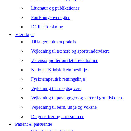
Litteratur og publikationer
Forskningsoversigten
DCfHs forskning
Værktøjer
Til læger i almen praksis
Vejledning til trænere og sportsundervisere
Vidensrapporter om let hovedtraume
National Klinisk Retningslinje
Fysioterapeutisk retningslinje
Vejledning til arbejdsgivere
Vejledning til pædagoger og lærere i grundskolen
Vejledning til børn, unge og voksne
Diagnosticering – ressourcer
Patient & pårørende