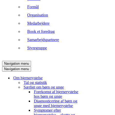
Formål
Organisation
Medarbejdere
Book et foredrag
Samarbejdspartnere
Styregruppe
Navigation menu
Navigation menu
Om hjernerystelse
Tal og statistik
Særligt om børn og unge
Forekomst af hjernerystelse
hos børn og unge
Diagnosticering af børn og
unge med hjernerystelse
Symptomer efter
hjernerystelse – akutte og