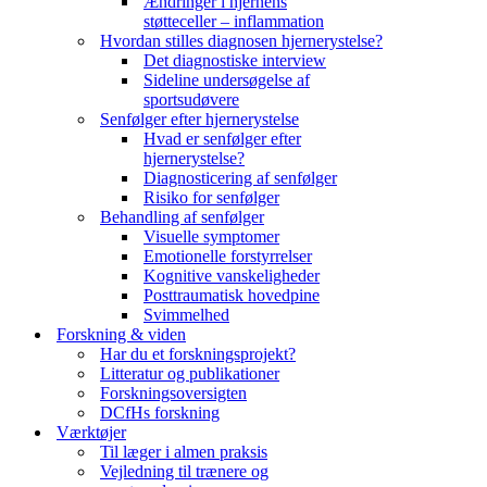
Ændringer i hjernens
støtteceller – inflammation
Hvordan stilles diagnosen hjernerystelse?
Det diagnostiske interview
Sideline undersøgelse af
sportsudøvere
Senfølger efter hjernerystelse
Hvad er senfølger efter
hjernerystelse?
Diagnosticering af senfølger
Risiko for senfølger
Behandling af senfølger
Visuelle symptomer
Emotionelle forstyrrelser
Kognitive vanskeligheder
Posttraumatisk hovedpine
Svimmelhed
Forskning & viden
Har du et forskningsprojekt?
Litteratur og publikationer
Forskningsoversigten
DCfHs forskning
Værktøjer
Til læger i almen praksis
Vejledning til trænere og