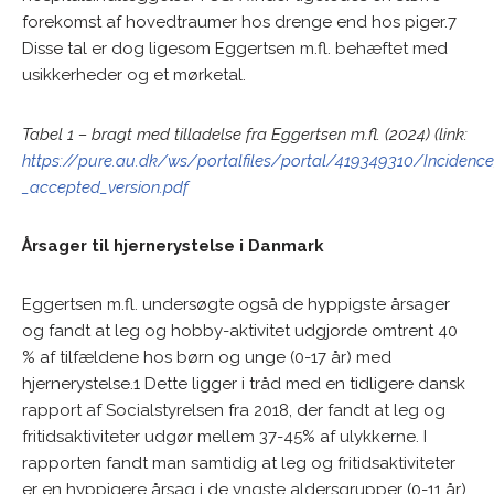
forekomst af hovedtraumer hos drenge end hos piger.7
Disse tal er dog ligesom Eggertsen m.fl. behæftet med
usikkerheder og et mørketal.
Tabel 1 – bragt med tilladelse fra Eggertsen m.fl. (2024) (link:
https://pure.au.dk/ws/portalfiles/portal/419349310/Inciden
_accepted_version.pdf
Årsager til hjernerystelse i Danmark
Eggertsen m.fl. undersøgte også de hyppigste årsager
og fandt at leg og hobby-aktivitet udgjorde omtrent 40
% af tilfældene hos børn og unge (0-17 år) med
hjernerystelse.1 Dette ligger i tråd med en tidligere dansk
rapport af Socialstyrelsen fra 2018, der fandt at leg og
fritidsaktiviteter udgør mellem 37-45% af ulykkerne. I
rapporten fandt man samtidig at leg og fritidsaktiviteter
er en hyppigere årsag i de yngste aldersgrupper (0-11 år),