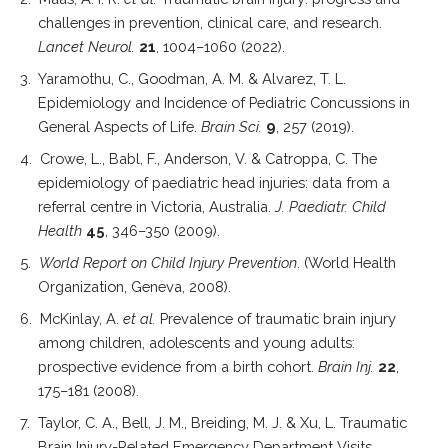
challenges in prevention, clinical care, and research.
Lancet Neurol.
21
, 1004–1060 (2022).
3. Yaramothu, C., Goodman, A. M. & Alvarez, T. L.
Epidemiology and Incidence of Pediatric Concussions in
General Aspects of Life.
Brain Sci.
9
, 257 (2019).
4. Crowe, L., Babl, F., Anderson, V. & Catroppa, C. The
epidemiology of paediatric head injuries: data from a
referral centre in Victoria, Australia.
J. Paediatr. Child
Health
45
, 346–350 (2009).
5.
World Report on Child Injury Prevention
. (World Health
Organization, Geneva, 2008).
6. McKinlay, A.
et al.
Prevalence of traumatic brain injury
among children, adolescents and young adults:
prospective evidence from a birth cohort.
Brain Inj.
22
,
175–181 (2008).
7. Taylor, C. A., Bell, J. M., Breiding, M. J. & Xu, L. Traumatic
Brain Injury-Related Emergency Department Visits,