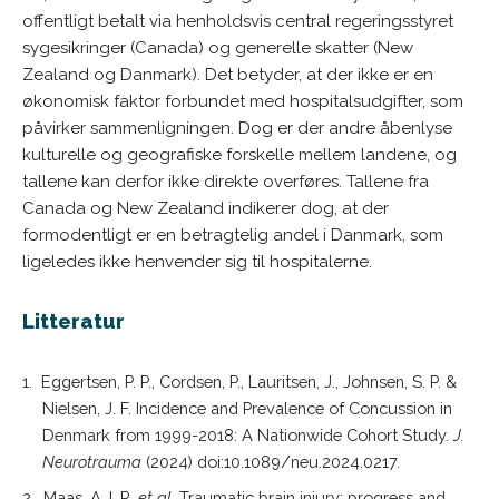
offentligt betalt via henholdsvis central regeringsstyret
sygesikringer (Canada) og generelle skatter (New
Zealand og Danmark). Det betyder, at der ikke er en
økonomisk faktor forbundet med hospitalsudgifter, som
påvirker sammenligningen. Dog er der andre åbenlyse
kulturelle og geografiske forskelle mellem landene, og
tallene kan derfor ikke direkte overføres. Tallene fra
Canada og New Zealand indikerer dog, at der
formodentligt er en betragtelig andel i Danmark, som
ligeledes ikke henvender sig til hospitalerne.
Litteratur
1. Eggertsen, P. P., Cordsen, P., Lauritsen, J., Johnsen, S. P. &
Nielsen, J. F. Incidence and Prevalence of Concussion in
Denmark from 1999-2018: A Nationwide Cohort Study.
J.
Neurotrauma
(2024) doi:10.1089/neu.2024.0217.
2. Maas, A. I. R.
et al.
Traumatic brain injury: progress and