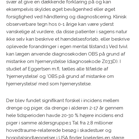
svær at give en dækkende forklaring på og kan
eksempelvis skyldes øget bevågenhed eller øget
forsigtighed ved håndtering og diagnosticering. Klinisk
observerbare tegn hos 0-1 årige kan være yderst
vanskelige at vurdere, da disse patienter i sagens natur
ikke selv kan beskrive et hændelsesforløb, eller beskrive
oplevede forandringer i egen mental tilstand.1 Ved tvivl
kan lægen anvende diagnosekoden OBS på grund af
mistanke om hjernerystelse (diagnosekode Z033D). I
studiet af Eggertsen m.fl. tælles alle tilfælde af
’hjernerystelse’ og ’OBS på grund af mistanke om
hjernerystelse’ med som hjernerystelse.
Der blev fundet signifikant forskel i incidens mellem
drenge og piger, da drenge i alderen 2-17 år gennem
hele tidsperioden havde 20-30 % højere incidens end
piger i samme aldersgruppe.1 Tal fra 2,8 millioner
hovedtraume-relaterede besøg i skadestuer og
hospitalsindlæggelser i USA finder ligeledes en større