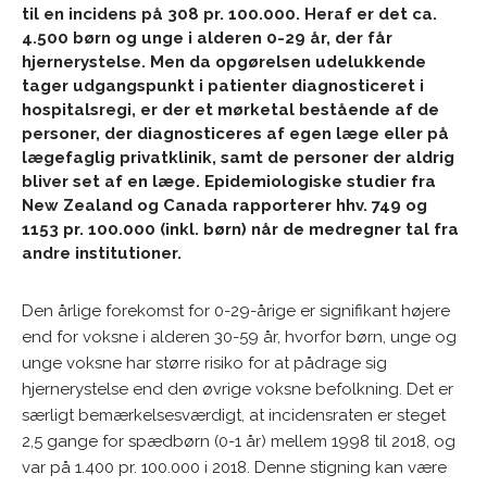
til en incidens på 308 pr. 100.000. Heraf er det ca.
4.500 børn og unge i alderen 0-29 år, der får
hjernerystelse. Men da opgørelsen udelukkende
tager udgangspunkt i patienter diagnosticeret i
hospitalsregi, er der et mørketal bestående af de
personer, der diagnosticeres af egen læge eller på
lægefaglig privatklinik, samt de personer der aldrig
bliver set af en læge. Epidemiologiske studier fra
New Zealand og Canada rapporterer hhv. 749 og
1153 pr. 100.000 (inkl. børn) når de medregner tal fra
andre institutioner.
Den årlige forekomst for 0-29-årige er signifikant højere
end for voksne i alderen 30-59 år, hvorfor børn, unge og
unge voksne har større risiko for at pådrage sig
hjernerystelse end den øvrige voksne befolkning. Det er
særligt bemærkelsesværdigt, at incidensraten er steget
2,5 gange for spædbørn (0-1 år) mellem 1998 til 2018, og
var på 1.400 pr. 100.000 i 2018. Denne stigning kan være