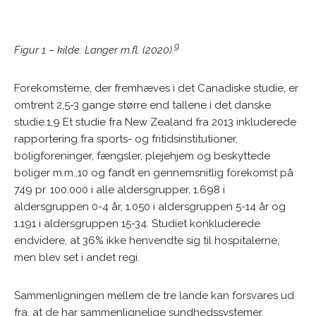
9
Figur 1 – kilde: Langer m.fl. (2020).
Forekomsterne, der fremhæves i det Canadiske studie, er
omtrent 2,5-3 gange større end tallene i det danske
studie.1,9 Et studie fra New Zealand fra 2013 inkluderede
rapportering fra sports- og fritidsinstitutioner,
boligforeninger, fængsler, plejehjem og beskyttede
boliger m.m.,10 og fandt en gennemsnitlig forekomst på
749 pr. 100.000 i alle aldersgrupper, 1.698 i
aldersgruppen 0-4 år, 1.050 i aldersgruppen 5-14 år og
1.191 i aldersgruppen 15-34. Studiet konkluderede
endvidere, at 36% ikke henvendte sig til hospitalerne,
men blev set i andet regi.
Sammenligningen mellem de tre lande kan forsvares ud
fra, at de har sammenlignelige sundhedssystemer,