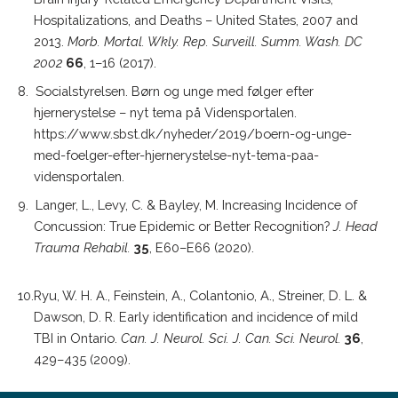
Hospitalizations, and Deaths – United States, 2007 and
2013.
Morb. Mortal. Wkly. Rep. Surveill. Summ. Wash. DC
2002
66
, 1–16 (2017).
8. Socialstyrelsen. Børn og unge med følger efter
hjernerystelse – nyt tema på Vidensportalen.
https://www.sbst.dk/nyheder/2019/boern-og-unge-
med-foelger-efter-hjernerystelse-nyt-tema-paa-
vidensportalen.
9. Langer, L., Levy, C. & Bayley, M. Increasing Incidence of
Concussion: True Epidemic or Better Recognition?
J. Head
Trauma Rehabil.
35
, E60–E66 (2020).
10.Ryu, W. H. A., Feinstein, A., Colantonio, A., Streiner, D. L. &
Dawson, D. R. Early identification and incidence of mild
TBI in Ontario.
Can. J. Neurol. Sci. J. Can. Sci. Neurol.
36
,
429–435 (2009).