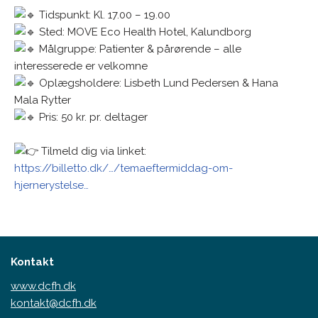
Tidspunkt: Kl. 17.00 – 19.00
Sted: MOVE Eco Health Hotel, Kalundborg
Målgruppe: Patienter & pårørende – alle
interesserede er velkomne
Oplægsholdere: Lisbeth Lund Pedersen & Hana
Mala Rytter
Pris: 50 kr. pr. deltager
Tilmeld dig via linket:
https://billetto.dk/…/temaeftermiddag-om-
hjernerystelse…
Kontakt
www.dcfh.dk
kontakt@dcfh.dk