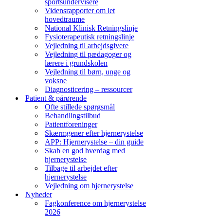
sportsundervisere
Vidensrapporter om let
hovedtraume
National Klinisk Retningslinje
Fysioterapeutisk retningslinje
Vejledning til arbejdsgivere
Vejledning til pædagoger og
lærere i grundskolen
Vejledning til børn, unge og
voksne
Diagnosticering – ressourcer
Patient & pårørende
Ofte stillede spørgsmål
Behandlingstilbud
Patientforeninger
Skærmgener efter hjernerystelse
APP: Hjernerystelse – din guide
Skab en god hverdag med
hjernerystelse
Tilbage til arbejdet efter
hjernerystelse
Vejledning om hjernerystelse
Nyheder
Fagkonference om hjernerystelse
2026