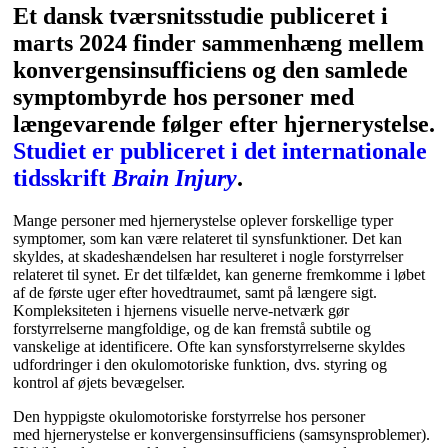
Et dansk tværsnitsstudie publiceret i
marts 2024 finder sammenhæng mellem
konvergensinsufficiens og den samlede
symptombyrde hos personer med
længevarende følger efter hjernerystelse.
Studiet er publiceret i det internationale
tidsskrift
Brain Injury
.
Mange personer med hjernerystelse oplever forskellige typer
symptomer, som kan være relateret til synsfunktioner. Det kan
skyldes, at skadeshændelsen har resulteret i nogle forstyrrelser
relateret til synet. Er det tilfældet, kan generne fremkomme i løbet
af de første uger efter hovedtraumet, samt på længere sigt.
Kompleksiteten i hjernens visuelle nerve-netværk gør
forstyrrelserne mangfoldige, og de kan fremstå subtile og
vanskelige at identificere. Ofte kan synsforstyrrelserne skyldes
udfordringer i den okulomotoriske funktion, dvs. styring og
kontrol af øjets bevægelser.
Den hyppigste okulomotoriske forstyrrelse hos personer
med hjernerystelse er konvergensinsufficiens (samsynsproblemer).