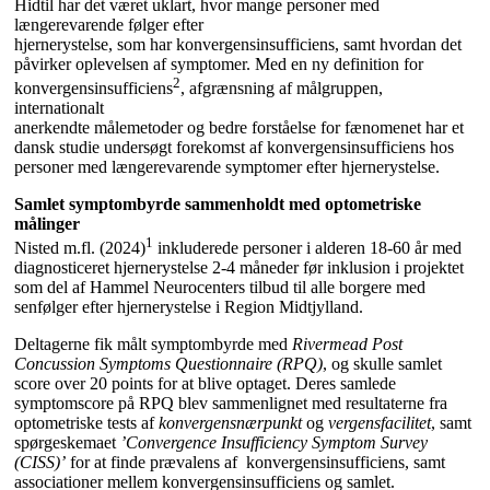
Hidtil har det været uklart, hvor mange personer med
længerevarende følger efter
hjernerystelse, som har konvergensinsufficiens, samt hvordan det
påvirker oplevelsen af symptomer. Med en ny definition for
2
konvergensinsufficiens
, afgrænsning af målgruppen,
internationalt
anerkendte målemetoder og bedre forståelse for fænomenet har et
dansk studie undersøgt forekomst af konvergensinsufficiens hos
personer med længerevarende symptomer efter hjernerystelse.
Samlet symptombyrde sammenholdt med optometriske
målinger
1
Nisted m.fl. (2024)
inkluderede personer i
alderen 18-60 år med
diagnosticeret hjernerystelse 2-4 måneder før
inklusion i projektet
som del af Hammel Neurocenters tilbud til alle borgere
med
senfølger efter hjernerystelse i Region Midtjylland.
Deltagerne fik målt symptombyrde med
Rivermead Post
Concussion Symptoms Questionnaire (RPQ)
, og skulle samlet
score over 20 points for at blive optaget. Deres samlede
symptomscore på RPQ blev sammenlignet med resultaterne fra
optometriske tests af
konvergensnærpunkt
og
vergensfacilitet
, samt
spørgeskemaet
’Convergence Insufficiency Symptom Survey
(CISS)’
for at finde prævalens af konvergensinsufficiens, samt
associationer mellem konvergensinsufficiens og samlet.