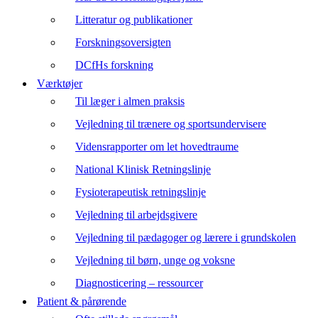
Litteratur og publikationer
Forskningsoversigten
DCfHs forskning
Værktøjer
Til læger i almen praksis
Vejledning til trænere og sportsundervisere
Vidensrapporter om let hovedtraume
National Klinisk Retningslinje
Fysioterapeutisk retningslinje
Vejledning til arbejdsgivere
Vejledning til pædagoger og lærere i grundskolen
Vejledning til børn, unge og voksne
Diagnosticering – ressourcer
Patient & pårørende