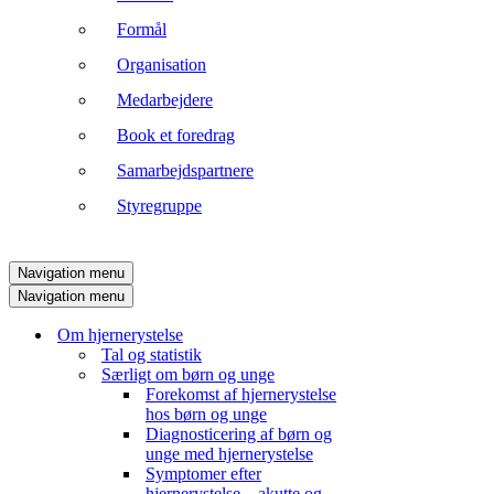
Formål
Organisation
Medarbejdere
Book et foredrag
Samarbejdspartnere
Styregruppe
Navigation menu
Navigation menu
Om hjernerystelse
Tal og statistik
Særligt om børn og unge
Forekomst af hjernerystelse
hos børn og unge
Diagnosticering af børn og
unge med hjernerystelse
Symptomer efter
hjernerystelse – akutte og