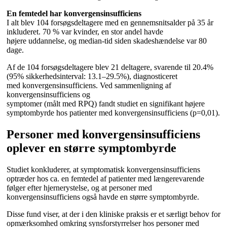
En femtedel har konvergensinsufficiens
I alt blev 104 forsøgsdeltagere med en gennemsnitsalder på 35 år
inkluderet. 70 % var kvinder, en stor andel havde
højere uddannelse, og median-tid siden skadeshændelse var 80
dage.
Af de 104 forsøgsdeltagere blev 21 deltagere, svarende til 20.4%
(95% sikkerhedsinterval: 13.1–29.5%), diagnosticeret
med konvergensinsufficiens. Ved sammenligning af
konvergensinsufficiens og
symptomer (målt med RPQ) fandt studiet en signifikant højere
symptombyrde hos patienter med konvergensinsufficiens (p=0,01).
Personer med konvergensinsufficiens
oplever en større symptombyrde
Studiet konkluderer, at symptomatisk konvergensinsufficiens
optræder hos ca. en femtedel af patienter med længerevarende
følger efter hjernerystelse, og at personer med
konvergensinsufficiens også havde en større symptombyrde.
Disse fund viser, at der i den kliniske praksis er et særligt behov for
opmærksomhed omkring synsforstyrrelser hos personer med