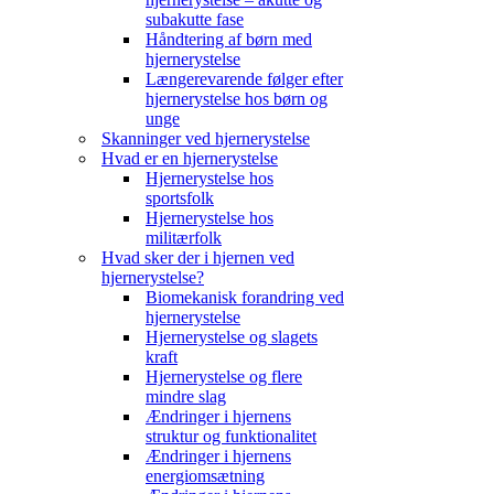
subakutte fase
Håndtering af børn med
hjernerystelse
Længerevarende følger efter
hjernerystelse hos børn og
unge
Skanninger ved hjernerystelse
Hvad er en hjernerystelse
Hjernerystelse hos
sportsfolk
Hjernerystelse hos
militærfolk
Hvad sker der i hjernen ved
hjernerystelse?
Biomekanisk forandring ved
hjernerystelse
Hjernerystelse og slagets
kraft
Hjernerystelse og flere
mindre slag
Ændringer i hjernens
struktur og funktionalitet
Ændringer i hjernens
energiomsætning