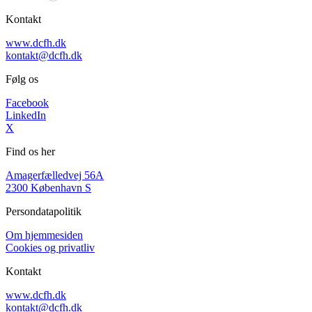
Kontakt
www.dcfh.dk
kontakt@dcfh.dk
Følg os
Facebook
LinkedIn
X
Find os her
Amagerfælledvej 56A
2300 København S
Persondatapolitik
Om hjemmesiden
Cookies og privatliv
Kontakt
www.dcfh.dk
kontakt@dcfh.dk