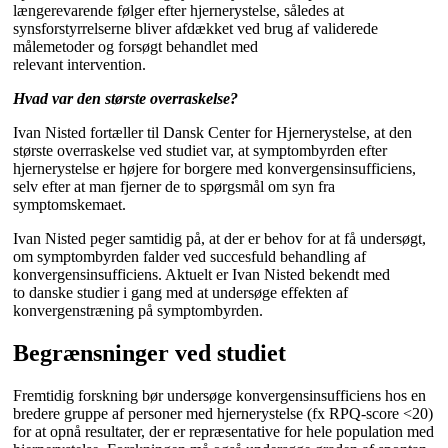
længerevarende følger efter hjernerystelse, således at
synsforstyrrelserne bliver afdækket ved brug af validerede
målemetoder og forsøgt behandlet med
relevant intervention.
Hvad var den største overraskelse?
Ivan Nisted fortæller til Dansk Center for Hjernerystelse, at den
største overraskelse ved studiet var, at symptombyrden efter
hjernerystelse er højere for borgere med konvergensinsufficiens,
selv efter at man fjerner de to spørgsmål om syn fra
symptomskemaet.
Ivan Nisted peger samtidig på, at der er behov for at få undersøgt,
om
symptombyrden falder ved
succesfuld behandling af
konvergensinsufficiens. Aktuelt er Ivan Nisted bekendt med
to
danske studier i gang med at undersøge effekten af
konvergenstræning på
symptombyrden.
Begrænsninger ved studiet
Fremtidig forskning bør undersøge konvergensinsufficiens hos en
bredere gruppe af personer med hjernerystelse (fx RPQ-score <20)
for at opnå resultater, der er repræsentative for hele population med