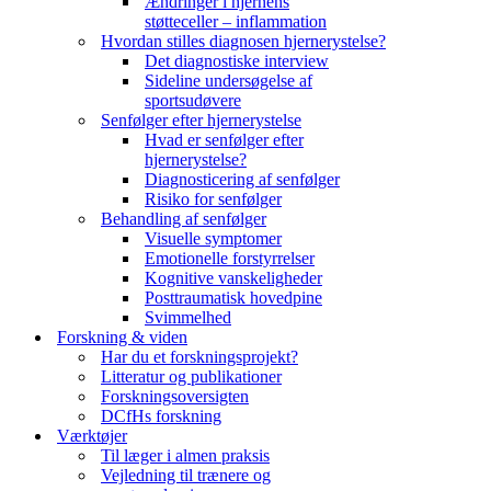
Ændringer i hjernens
støtteceller – inflammation
Hvordan stilles diagnosen hjernerystelse?
Det diagnostiske interview
Sideline undersøgelse af
sportsudøvere
Senfølger efter hjernerystelse
Hvad er senfølger efter
hjernerystelse?
Diagnosticering af senfølger
Risiko for senfølger
Behandling af senfølger
Visuelle symptomer
Emotionelle forstyrrelser
Kognitive vanskeligheder
Posttraumatisk hovedpine
Svimmelhed
Forskning & viden
Har du et forskningsprojekt?
Litteratur og publikationer
Forskningsoversigten
DCfHs forskning
Værktøjer
Til læger i almen praksis
Vejledning til trænere og