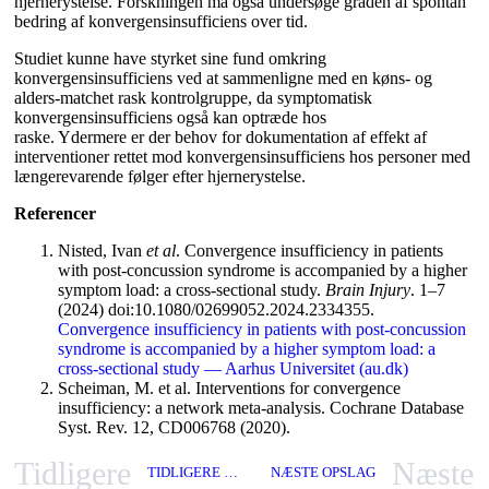
hjernerystelse. Forskningen må også undersøge graden af spontan
bedring af konvergensinsufficiens over tid.
Studiet kunne have styrket sine fund omkring
konvergensinsufficiens ved at sammenligne med en køns- og
alders-matchet rask kontrolgruppe, da symptomatisk
konvergensinsufficiens også kan optræde hos
raske. Ydermere er der behov for dokumentation af effekt af
interventioner rettet mod konvergensinsufficiens hos personer med
længerevarende følger efter hjernerystelse.
Referencer
Nisted, Ivan
et al
. Convergence insufficiency in patients
with post-concussion syndrome is accompanied by a higher
symptom load: a cross-sectional study.
Brain Injury
. 1–7
(2024) doi:10.1080/02699052.2024.2334355.
Convergence insufficiency in patients with post-concussion
syndrome is accompanied by a higher symptom load: a
cross-sectional study — Aarhus Universitet (au.dk)
Scheiman, M. et al. Interventions for convergence
insufficiency: a network meta-analysis. Cochrane Database
Syst. Rev. 12, CD006768 (2020).
Tidligere
Næste
TIDLIGERE OPSLAG
NÆSTE OPSLAG