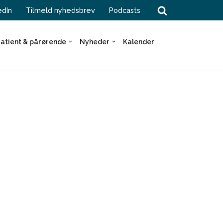
edIn
Tilmeld nyhedsbrev
Podcasts
atient & pårørende
Nyheder
Kalender