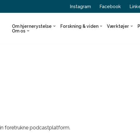
Instagram
Facebook
Link
Om hjernerystelse
Forskning & viden
Værktøjer
P
Om os
å din foretrukne podcastplatform.