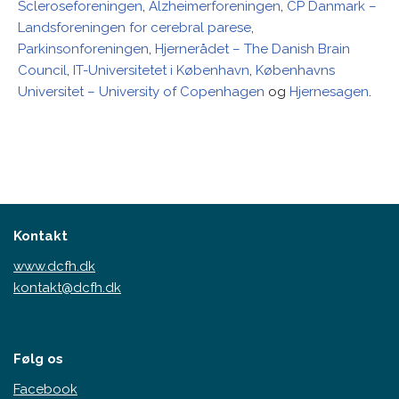
Scleroseforeningen
,
Alzheimerforeningen
,
CP Danmark –
Landsforeningen for cerebral parese
,
Parkinsonforeningen
,
Hjernerådet – The Danish Brain
Council
,
IT-Universitetet i København
,
Københavns
Universitet – University of Copenhagen
og
Hjernesagen
.
Kontakt
www.dcfh.dk
kontakt@dcfh.dk
Følg os
Facebook