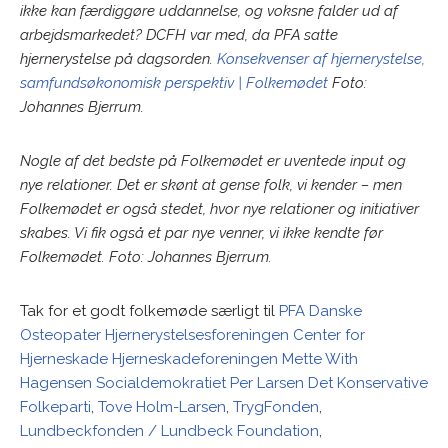
ikke kan færdiggøre uddannelse, og voksne falder ud af
arbejdsmarkedet? DCFH var med, da PFA satte
hjernerystelse på dagsorden.
Konsekvenser af hjernerystelse,
samfundsøkonomisk perspektiv | Folkemødet
Foto:
Johannes Bjerrum.
Nogle af det bedste på Folkemødet er uventede input og
nye relationer. Det er skønt at gense folk, vi kender – men
Folkemødet er også stedet, hvor nye relationer og initiativer
skabes. Vi fik også et par nye venner, vi ikke kendte før
Folkemødet. Foto: Johannes Bjerrum.
Tak for et godt folkemøde særligt til
PFA
Danske
Osteopater
Hjernerystelsesforeningen
Center for
Hjerneskade
Hjerneskadeforeningen
Mette With
Hagensen
Socialdemokratiet
Per Larsen
Det Konservative
Folkeparti
,
Tove Holm-Larsen
,
TrygFonden
,
Lundbeckfonden / Lundbeck Foundation
,