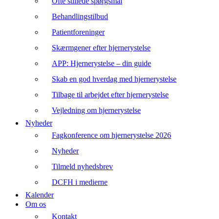
Ofte stillede spørgsmål
Behandlingstilbud
Patientforeninger
Skærmgener efter hjernerystelse
APP: Hjernerystelse – din guide
Skab en god hverdag med hjernerystelse
Tilbage til arbejdet efter hjernerystelse
Vejledning om hjernerystelse
Nyheder
Fagkonference om hjernerystelse 2026
Nyheder
Tilmeld nyhedsbrev
DCFH i medierne
Kalender
Om os
Kontakt