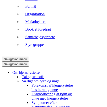
Formål
Organisation
Medarbejdere
Book et foredrag
Samarbejdspartnere
Styregruppe
Navigation menu
Navigation menu
Om hjernerystelse
Tal og statistik
Særligt om børn og unge
Forekomst af hjernerystelse
hos børn og unge
Diagnosticering af børn og
unge med hjernerystelse
Symptomer efter
hjernerystelse – akutte og