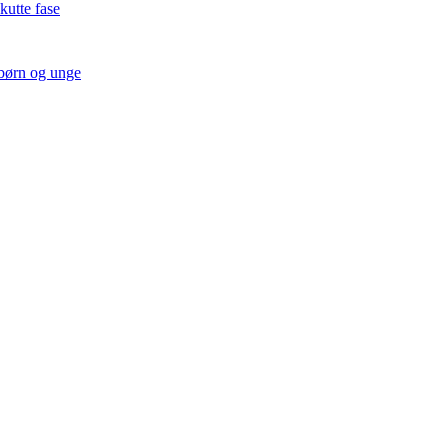
kutte fase
 børn og unge