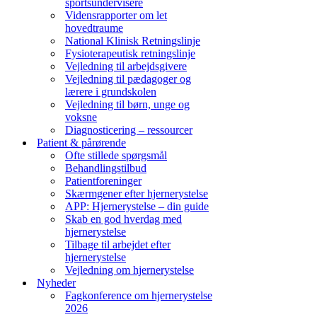
sportsundervisere
Vidensrapporter om let
hovedtraume
National Klinisk Retningslinje
Fysioterapeutisk retningslinje
Vejledning til arbejdsgivere
Vejledning til pædagoger og
lærere i grundskolen
Vejledning til børn, unge og
voksne
Diagnosticering – ressourcer
Patient & pårørende
Ofte stillede spørgsmål
Behandlingstilbud
Patientforeninger
Skærmgener efter hjernerystelse
APP: Hjernerystelse – din guide
Skab en god hverdag med
hjernerystelse
Tilbage til arbejdet efter
hjernerystelse
Vejledning om hjernerystelse
Nyheder
Fagkonference om hjernerystelse
2026