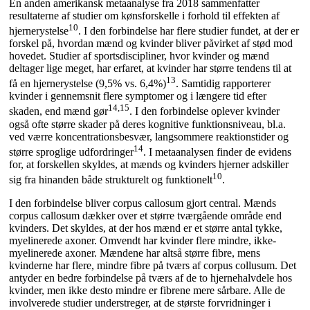
En anden amerikansk metaanalyse fra 2018 sammenfatter
resultaterne af studier om kønsforskelle i forhold til effekten af
10
hjernerystelse
. I den forbindelse har flere studier fundet, at der er
forskel på, hvordan mænd og kvinder bliver påvirket af stød mod
hovedet. Studier af sportsdiscipliner, hvor kvinder og mænd
deltager lige meget, har erfaret, at kvinder har større tendens til at
13
få en hjernerystelse (9,5% vs. 6,4%)
. Samtidig rapporterer
kvinder i gennemsnit flere symptomer og i længere tid efter
14,15
skaden, end mænd gør
. I den forbindelse oplever kvinder
også ofte større skader på deres kognitive funktionsniveau, bl.a.
ved værre koncentrationsbesvær, langsommere reaktionstider og
14
større sproglige udfordringer
. I metaanalysen finder de evidens
for, at forskellen skyldes, at mænds og kvinders hjerner adskiller
10
sig fra hinanden både strukturelt og funktionelt
.
I den forbindelse bliver corpus callosum gjort central. Mænds
corpus callosum dækker over et større tværgående område end
kvinders. Det skyldes, at der hos mænd er et større antal tykke,
myelinerede axoner. Omvendt har kvinder flere mindre, ikke-
myelinerede axoner. Mændene har altså større fibre, mens
kvinderne har flere, mindre fibre på tværs af corpus collusum. Det
antyder en bedre forbindelse på tværs af de to hjernehalvdele hos
kvinder, men ikke desto mindre er fibrene mere sårbare. Alle de
involverede studier understreger, at de største forvridninger i