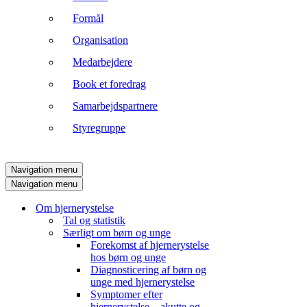
Formål
Organisation
Medarbejdere
Book et foredrag
Samarbejdspartnere
Styregruppe
Navigation menu
Navigation menu
Om hjernerystelse
Tal og statistik
Særligt om børn og unge
Forekomst af hjernerystelse
hos børn og unge
Diagnosticering af børn og
unge med hjernerystelse
Symptomer efter
hjernerystelse – akutte og