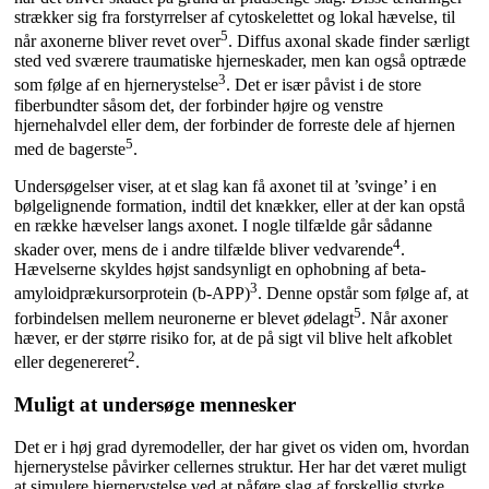
strækker sig fra forstyrrelser af cytoskelettet og lokal hævelse, til
5
når axonerne bliver revet over
. Diffus axonal skade finder særligt
sted ved sværere traumatiske hjerneskader, men kan også optræde
3
som følge af en hjernerystelse
. Det er især påvist i de store
fiberbundter såsom det, der forbinder højre og venstre
hjernehalvdel eller dem, der forbinder de forreste dele af hjernen
5
med de bagerste
.
Undersøgelser viser, at et slag kan få axonet til at ’svinge’ i en
bølgelignende formation, indtil det knækker, eller at der kan opstå
en række hævelser langs axonet. I nogle tilfælde går sådanne
4
skader over, mens de i andre tilfælde bliver vedvarende
.
Hævelserne skyldes højst sandsynligt en ophobning af beta-
3
amyloidprækursorprotein (b-APP)
. Denne opstår som følge af, at
5
forbindelsen mellem neuronerne er blevet ødelagt
. Når axoner
hæver, er der større risiko for, at de på sigt vil blive helt afkoblet
2
eller degenereret
.
Muligt at undersøge mennesker
Det er i høj grad dyremodeller, der har givet os viden om, hvordan
hjernerystelse påvirker cellernes struktur. Her har det været muligt
at simulere hjernerystelse ved at påføre slag af forskellig styrke.