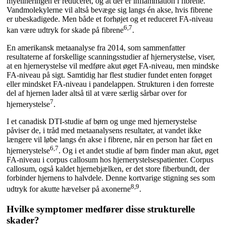
myelineringen er reduceret, og at der er inflammation i fibrene.
Vandmolekylerne vil altså bevæge sig langs én akse, hvis fibrene
er ubeskadigede. Men både et forhøjet og et reduceret FA-niveau
6,7
kan være udtryk for skade på fibrene
.
En amerikansk metaanalyse fra 2014, som sammenfatter
resultaterne af forskellige scanningsstudier af hjernerystelse, viser,
at en hjernerystelse vil medføre akut øget FA-niveau, men mindske
FA-niveau på sigt. Samtidig har flest studier fundet enten forøget
eller mindsket FA-niveau i pandelappen. Strukturen i den forreste
del af hjernen lader altså til at være særlig sårbar over for
7
hjernerystelse
.
I et canadisk DTI-studie af børn og unge med hjernerystelse
påviser de, i tråd med metaanalysens resultater, at vandet ikke
længere vil løbe langs én akse i fibrene, når en person har fået en
6,7
hjernerystelse
. Og i et andet studie af børn finder man akut, øget
FA-niveau i corpus callosum hos hjernerystelsespatienter. Corpus
callosum, også kaldet hjernebjælken, er det store fiberbundt, der
forbinder hjernens to halvdele. Denne kortvarige stigning ses som
8,9
udtryk for akutte hævelser på axonerne
.
Hvilke symptomer medfører disse strukturelle
skader?