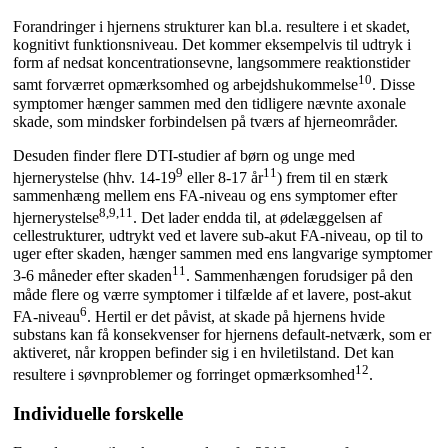
Forandringer i hjernens strukturer kan bl.a. resultere i et skadet,
kognitivt funktionsniveau. Det kommer eksempelvis til udtryk i
form af nedsat koncentrationsevne, langsommere reaktionstider
10
samt forværret opmærksomhed og arbejdshukommelse
. Disse
symptomer hænger sammen med den tidligere nævnte axonale
skade, som mindsker forbindelsen på tværs af hjerneområder.
Desuden finder flere DTI-studier af børn og unge med
9
11
hjernerystelse (hhv. 14-19
eller 8-17 år
) frem til en stærk
sammenhæng mellem ens FA-niveau og ens symptomer efter
8,9,11
hjernerystelse
. Det lader endda til, at ødelæggelsen af
cellestrukturer, udtrykt ved et lavere sub-akut FA-niveau, op til to
uger efter skaden, hænger sammen med ens langvarige symptomer
11
3-6 måneder efter skaden
. Sammenhængen forudsiger på den
måde flere og værre symptomer i tilfælde af et lavere, post-akut
6
FA-niveau
. Hertil er det påvist, at skade på hjernens hvide
substans kan få konsekvenser for hjernens default-netværk, som er
aktiveret, når kroppen befinder sig i en hviletilstand. Det kan
12
resultere i søvnproblemer og forringet opmærksomhed
.
Individuelle forskelle