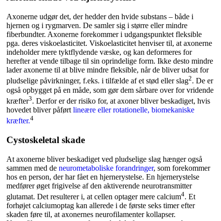
Axonerne udgør det, der hedder den hvide substans – både i
hjernen og i rygmarven. De samler sig i større eller mindre
fiberbundter. Axonerne forekommer i udgangspunktet fleksible
pga. deres viskoelasticitet. Viskoelasticitet henviser til, at axonerne
indeholder mere tyktflydende væske, og kan deformeres for
herefter at vende tilbage til sin oprindelige form. Ikke desto mindre
lader axonerne til at blive mindre fleksible, når de bliver udsat for
2
pludselige påvirkninger, f.eks. i tilfælde af et stød eller slag
. De er
også opbygget på en måde, som gør dem sårbare over for vridende
3
kræfter
. Derfor er der risiko for, at axoner bliver beskadiget, hvis
hovedet bliver påført
lineære eller rotationelle, biomekaniske
4
kræfter.
Cystoskeletal skade
At axonerne bliver beskadiget ved pludselige slag hænger også
sammen med de
neurometaboliske forandringer
, som forekommer
hos en person, der har fået en hjernerystelse. En hjernerystelse
medfører øget frigivelse af den aktiverende neurotransmitter
4
glutamat. Det resulterer i, at cellen optager mere calcium
. Et
forhøjet calciumoptag kan allerede i de første seks timer efter
skaden føre til, at axonernes neurofilamenter kollapser.