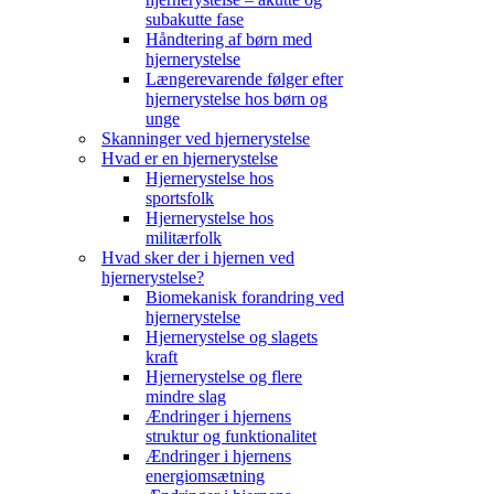
subakutte fase
Håndtering af børn med
hjernerystelse
Længerevarende følger efter
hjernerystelse hos børn og
unge
Skanninger ved hjernerystelse
Hvad er en hjernerystelse
Hjernerystelse hos
sportsfolk
Hjernerystelse hos
militærfolk
Hvad sker der i hjernen ved
hjernerystelse?
Biomekanisk forandring ved
hjernerystelse
Hjernerystelse og slagets
kraft
Hjernerystelse og flere
mindre slag
Ændringer i hjernens
struktur og funktionalitet
Ændringer i hjernens
energiomsætning