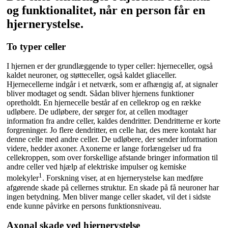
og funktionalitet, når en person får en
hjernerystelse.
To typer celler
I hjernen er der grundlæggende to typer celler: hjerneceller, også
kaldet neuroner, og støtteceller, også kaldet gliaceller.
Hjernecellerne indgår i et netværk, som er afhængig af, at signaler
bliver modtaget og sendt. Sådan bliver hjernens funktioner
opretholdt. En hjernecelle består af en cellekrop og en række
udløbere. De udløbere, der sørger for, at cellen modtager
information fra andre celler, kaldes dendritter. Dendritterne er korte
forgreninger. Jo flere dendritter, en celle har, des mere kontakt har
denne celle med andre celler. De udløbere, der sender information
videre, hedder axoner. Axonerne er lange forlængelser ud fra
cellekroppen, som over forskellige afstande bringer information til
andre celler ved hjælp af elektriske impulser og kemiske
1
molekyler
. Forskning viser, at en hjernerystelse kan medføre
afgørende skade på cellernes struktur. En skade på få neuroner har
ingen betydning. Men bliver mange celler skadet, vil det i sidste
ende kunne påvirke en persons funktionsniveau.
Axonal skade ved hjernerystelse