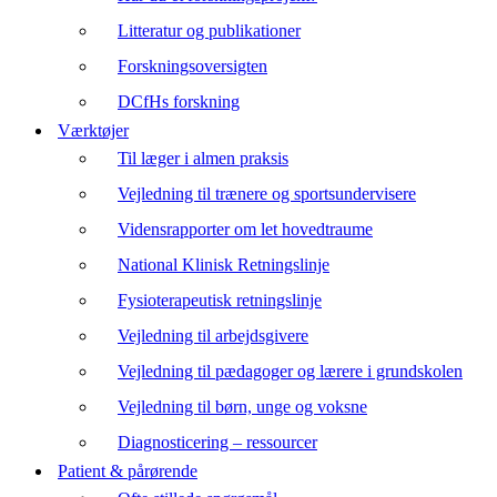
Litteratur og publikationer
Forskningsoversigten
DCfHs forskning
Værktøjer
Til læger i almen praksis
Vejledning til trænere og sportsundervisere
Vidensrapporter om let hovedtraume
National Klinisk Retningslinje
Fysioterapeutisk retningslinje
Vejledning til arbejdsgivere
Vejledning til pædagoger og lærere i grundskolen
Vejledning til børn, unge og voksne
Diagnosticering – ressourcer
Patient & pårørende