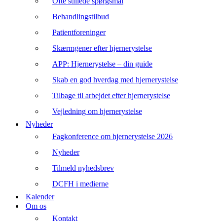
Ofte stillede spørgsmål
Behandlingstilbud
Patientforeninger
Skærmgener efter hjernerystelse
APP: Hjernerystelse – din guide
Skab en god hverdag med hjernerystelse
Tilbage til arbejdet efter hjernerystelse
Vejledning om hjernerystelse
Nyheder
Fagkonference om hjernerystelse 2026
Nyheder
Tilmeld nyhedsbrev
DCFH i medierne
Kalender
Om os
Kontakt