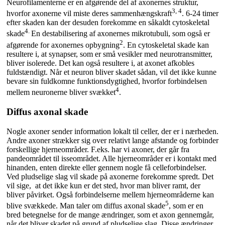
Neurofilamenterne er en afgørende del af axonernes struktur,
3, 4
hvorfor axonerne vil miste deres sammenhængskraft
. 6-24 timer
efter skaden kan der desuden forekomme en såkaldt cytoskeletal
4.
skade
En destabilisering af axonernes mikrotubuli, som også er
2
afgørende for axonernes opbygning
. En cytoskeletal skade kan
resultere i, at synapser, som er små vesikler med neurotransmitter,
bliver isolerede. Det kan også resultere i, at axonet afkobles
fuldstændigt. Når et neuron bliver skadet sådan, vil det ikke kunne
bevare sin fuldkomne funktionsdygtighed, hvorfor forbindelsen
4
mellem neuronerne bliver svækket
.
Diffus axonal skade
Nogle axoner sender information lokalt til celler, der er i nærheden.
Andre axoner strækker sig over relativt lange afstande og forbinder
forskellige hjerneområder. F.eks. har vi axoner, der går fra
pandeområdet til isseområdet. Alle hjerneområder er i kontakt med
hinanden, enten direkte eller gennem nogle få celleforbindelser.
Ved pludselige slag vil skade på axonerne forekomme spredt. Det
vil sige, at det ikke kun er det sted, hvor man bliver ramt, der
bliver påvirket. Også forbindelserne mellem hjerneområderne kan
5
blive svækkede. Man taler om diffus axonal skade
, som er en
bred betegnelse for de mange ændringer, som et axon gennemgår,
når det bliver skadet på grund af pludselige slag. Disse ændringer