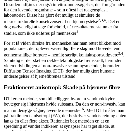
Desuden udføres der også in vitro-undersøgelser, der foregår uden
for den levende organisme – som oftest i et reagensglas i
laboratoriet. Disse har gjort det muligt at simulere de
2,3,4
mikrostrukturelle konsekvenser af en hjernerystelse
. Det er
dog nødvendigt at tage forbehold, når resultaterne stammer fra
1
studier, som ikke udføres på mennesker
.
For at få viden direkte fra mennesket har man rettet blikket mod
populationer, der oplever væsentligt flere slag mod hovedet end
3,4
gennemsnitlige borgere – nemlig særligt kontaktsportsudøvere
.
Samtidig er der sket en række teknologiske fremskridt, herunder
videreudviklingen af non-invasive scanningsmetoder, herunder
Diffusion Tensor Imaging (DTI), der har muliggjort humane
undersøgelser af hjernefibrenes tilstand.
Fraktioneret anisotropi: Skade på hjernens fibre
DTI er en metode, som billedliggør, hvordan vandmolekyler
bevæger sig i hjernens hvide substans. Da den er non-invasiv, kan
6
man undersøge vågne, levende mennesker
. Med DTI måler man
på fraktioneret anisotropi (FA), der beskriver vandets retning enten
langs én eller flere akser. Rationalet bag metoden er, at en
spredning af vandet indikerer, at synapser har taget skade, at