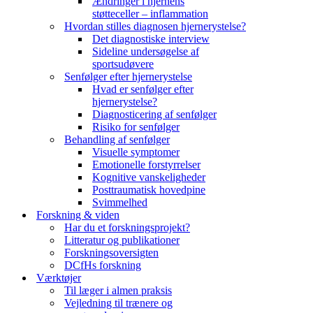
Ændringer i hjernens
støtteceller – inflammation
Hvordan stilles diagnosen hjernerystelse?
Det diagnostiske interview
Sideline undersøgelse af
sportsudøvere
Senfølger efter hjernerystelse
Hvad er senfølger efter
hjernerystelse?
Diagnosticering af senfølger
Risiko for senfølger
Behandling af senfølger
Visuelle symptomer
Emotionelle forstyrrelser
Kognitive vanskeligheder
Posttraumatisk hovedpine
Svimmelhed
Forskning & viden
Har du et forskningsprojekt?
Litteratur og publikationer
Forskningsoversigten
DCfHs forskning
Værktøjer
Til læger i almen praksis
Vejledning til trænere og