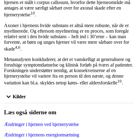
hjernen er målt i corpus callosum, hvorfor dette hjerneområde må
antages at være særligt sårbart over for axonal skade efter en
10
hjernerystelse
.
Axoner i hjernens hvide substans er altså mere robuste, når de er
myelinerede. Og eftersom myelinering er en proces, som foregår
relativt sent i den hvide substans – helt ind i 30’erne – kan man
forvente, at børn og unges hjerner vil være mere sårbare over for
4,6
skade
.
Metaanalysen konkluderer, at det er vanskelligt at generalisere og
forudsige symptomdannelse og klinisk forløb på tværs af patienter.
Forskningen understøtter nemlig, at konsekvenserne af en
hjernerystelse vil variere fra en person til den næste, og denne
10
variation kan bl.a. skyldes netop køns- eller aldersforskelle
.
Kilder
Læs også siderne om
Ændringer i hjernen ved hjernerystelse
Ændringer i hjernens energiomsætning