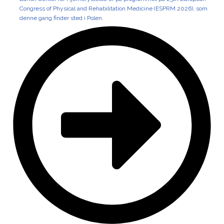
Congress of Physical and Rehabilitation Medicine (ESPRM 2026), som
denne gang finder sted i Polen.