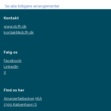
Se alle tidligere arrangementer
Kontakt
www.dcfh.dk
kontakt@dcfh.dk
Følg os
Facebook
LinkedIn
X
Find os her
Amagerfælledvej 56A
2300 København S