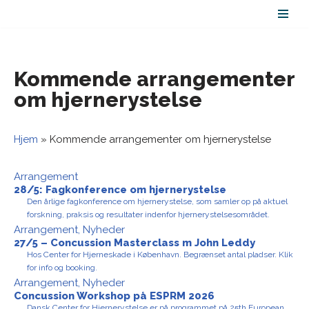
Spring
til
indhold
Kommende arrangementer
om hjernerystelse
Hjem
»
Kommende arrangementer om hjernerystelse
Arrangement
28/5: Fagkonference om hjernerystelse
Den årlige fagkonference om hjernerystelse, som samler op på aktuel
forskning, praksis og resultater indenfor hjernerystelsesområdet.
Arrangement
,
Nyheder
27/5 – Concussion Masterclass m John Leddy
Hos Center for Hjerneskade i København. Begrænset antal pladser. Klik
for info og booking.
Arrangement
,
Nyheder
Concussion Workshop på ESPRM 2026
Dansk Center for Hjernerystelse er på programmet på 25th European