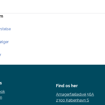
om
ystelse
ølger
r
s
Find os her
ook
Amagerfælledvej 56A
In
2300 København S