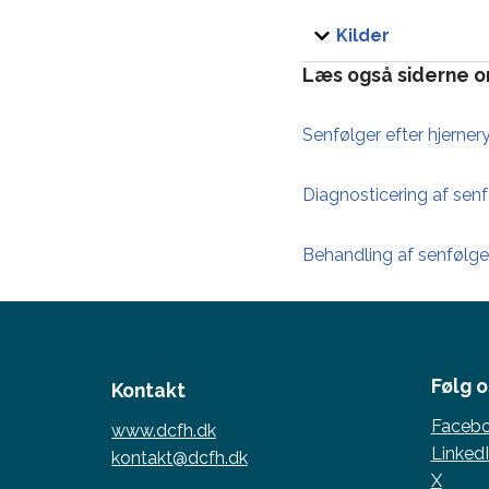
Kilder
Læs også siderne 
Senfølger efter hjerner
Diagnosticering af senf
Behandling af senfølge
Følg o
Kontakt
Faceb
www.dcfh.dk
Linked
kontakt@dcfh.dk
X