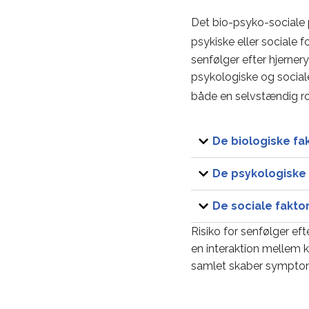
Det bio-psyko-sociale p
psykiske eller sociale
senfølger efter hjerner
psykologiske og social
både en selvstændig rol
De biologiske fa
De psykologiske 
De sociale fakto
Risiko for senfølger ef
en interaktion mellem k
samlet skaber sympto