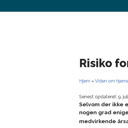
Spring
til
indhold
Risiko fo
Hjem
»
Viden om hjerne
Senest opdateret: 9. ju
Selvom der ikke e
nogen grad enige 
medvirkende årsag