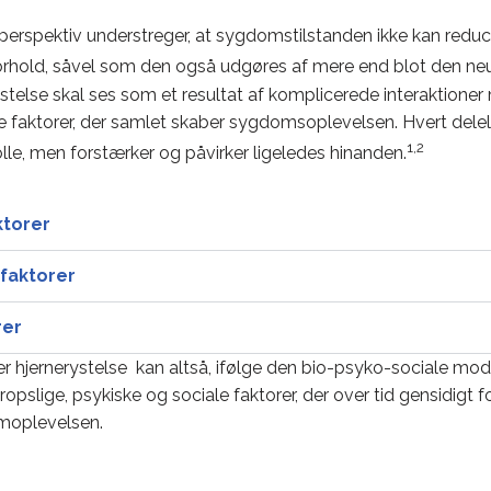
erspektiv understreger, at sygdomstilstanden ikke kan reducer
 forhold, såvel som den også udgøres af mere end blot den neu
ystelse skal ses som et resultat af komplicerede interaktioner
e faktorer, der samlet skaber sygdomsoplevelsen. Hvert delel
1,2
le, men forstærker og påvirker ligeledes hinanden.
ktorer
faktorer
rer
ter hjernerystelse kan altså, ifølge den bio-psyko-sociale mode
ropslige, psykiske og sociale faktorer, der over tid gensidigt 
moplevelsen.