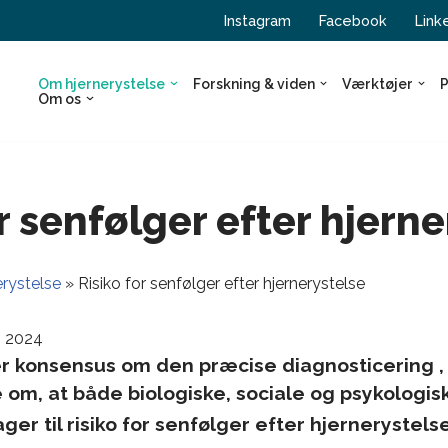
Instagram
Facebook
Link
Om hjernerystelse
Forskning & viden
Værktøjer
P
Om os
r senfølger efter hjern
rystelse
»
Risiko for senfølger efter hjernerystelse
li 2024
r konsensus om den præcise diagnosticering , e
om, at både biologiske, sociale og psykologisk
er til risiko for senfølger efter hjernerystelse