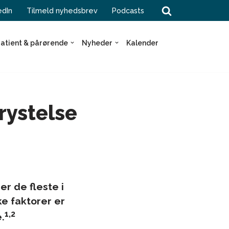
edIn
Tilmeld nyhedsbrev
Podcasts
atient & pårørende
Nyheder
Kalender
erystelse
r de fleste i
e faktorer er
1,2
.