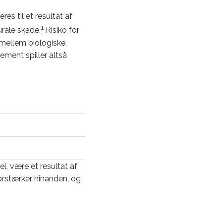
es til et resultat af
1
rale skade.
Risiko for
 mellem biologiske,
ement spiller altså
l, være et resultat af
forstærker hinanden, og