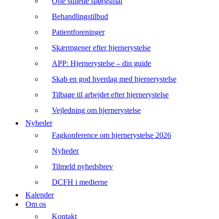
Ofte stillede spørgsmål
Behandlingstilbud
Patientforeninger
Skærmgener efter hjernerystelse
APP: Hjernerystelse – din guide
Skab en god hverdag med hjernerystelse
Tilbage til arbejdet efter hjernerystelse
Vejledning om hjernerystelse
Nyheder
Fagkonference om hjernerystelse 2026
Nyheder
Tilmeld nyhedsbrev
DCFH i medierne
Kalender
Om os
Kontakt