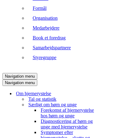
Formål
Organisation
Medarbejdere
Book et foredrag
Samarbejdspartnere
Styregruppe
Navigation menu
Navigation menu
Om hjernerystelse
Tal og statistik
Særligt om børn og unge
Forekomst af hjernerystelse
hos børn og unge
Diagnosticering af børn og
unge med hjernerystelse
Symptomer efter
hjernerystelse – akutte og