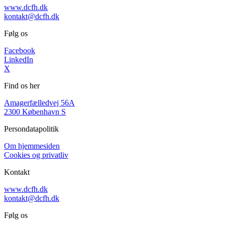
www.dcfh.dk
kontakt@dcfh.dk
Følg os
Facebook
LinkedIn
X
Find os her
Amagerfælledvej 56A
2300 København S
Persondatapolitik
Om hjemmesiden
Cookies og privatliv
Kontakt
www.dcfh.dk
kontakt@dcfh.dk
Følg os