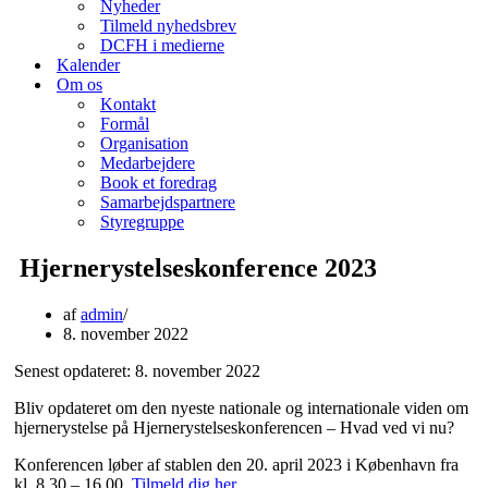
Nyheder
Tilmeld nyhedsbrev
DCFH i medierne
Kalender
Om os
Kontakt
Formål
Organisation
Medarbejdere
Book et foredrag
Samarbejdspartnere
Styregruppe
Hjernerystelseskonference 2023
af
admin
8. november 2022
Senest opdateret: 8. november 2022
Bliv opdateret om den nyeste nationale og internationale viden om
hjernerystelse på Hjernerystelseskonferencen – Hvad ved vi nu?
Konferencen løber af stablen den 20. april 2023 i København fra
kl. 8.30 – 16.00.
Tilmeld dig her
.