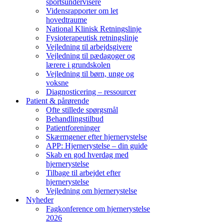
sportsundervisere
Vidensrapporter om let
hovedtraume
National Klinisk Retningslinje
Fysioterapeutisk retningslinje
Vejledning til arbejdsgivere
Vejledning til pædagoger og
lærere i grundskolen
Vejledning til børn, unge og
voksne
Diagnosticering – ressourcer
Patient & pårørende
Ofte stillede spørgsmål
Behandlingstilbud
Patientforeninger
Skærmgener efter hjernerystelse
APP: Hjernerystelse – din guide
Skab en god hverdag med
hjernerystelse
Tilbage til arbejdet efter
hjernerystelse
Vejledning om hjernerystelse
Nyheder
Fagkonference om hjernerystelse
2026