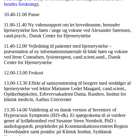
hendes forskning
).
10.40-11.00 Pause
11.00-11.40 Ny vidensrapport om let hovedtraume, herunder
hjernerystelse hos børn / unge og voksne ved Alexander Sørensen,
cand.psych., Dansk Center for Hjernerystelse
11.40-12.00 Vejledning til patienter med hjernerystelse –
præsentation af ny informationsmateriale til både børn og voksne
ved Irene Conradsen, fysioterapeut, cand.scient.sand., Dansk
Center for Hjernerystelse
12.00-13.00 Frokost
13.00-13.30 Effekt af samsynstræning til borgere med senfølger af
hjernerystelse ved lektor Marianne Ledet Maagard, cand.scient.,
Optikerhøjskolen, Erhvervsakademi Dania, Randers, Institut for
klinisk medicin, Aarhus Universitet
13.30-14.00 Validering af en dansk version af Inventory of
Hyperacusis Symptoms (IHS-dk)
.
Et spørgeskema til at vurdere
gener af lydfølsomhed ved Susanne Steen Nemholt, PhD i
audiologopædi, projektleder på Kommunikationscenteret Region
Hovedstaden samt postdoc på Klinisk Institut, Syddansk