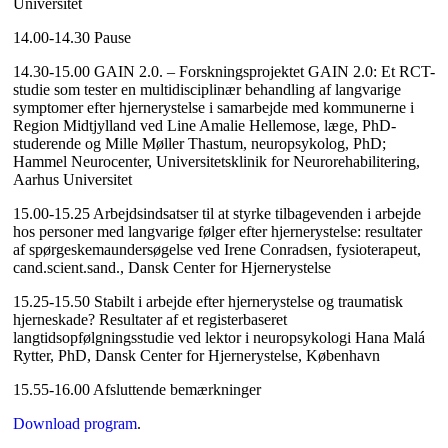
Universitet
14.00-14.30 Pause
14.30-15.00 GAIN 2.0. – Forskningsprojektet GAIN 2.0: Et RCT-
studie som tester en multidisciplinær behandling af langvarige
symptomer efter hjernerystelse i samarbejde med kommunerne i
Region Midtjylland ved Line Amalie Hellemose, læge, PhD-
studerende og Mille Møller Thastum, neuropsykolog, PhD;
Hammel Neurocenter, Universitetsklinik for Neurorehabilitering,
Aarhus Universitet
15.00-15.25 Arbejdsindsatser til at styrke tilbagevenden i arbejde
hos personer med langvarige følger efter hjernerystelse: resultater
af spørgeskemaundersøgelse ved Irene Conradsen, fysioterapeut,
cand.scient.sand., Dansk Center for Hjernerystelse
15.25-15.50 Stabilt i arbejde efter hjernerystelse og traumatisk
hjerneskade? Resultater af et registerbaseret
langtidsopfølgningsstudie ved lektor i neuropsykologi Hana Malá
Rytter, PhD, Dansk Center for Hjernerystelse, København
15.55-16.00 Afsluttende bemærkninger
Download program
.