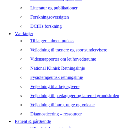
Litteratur og publikationer
Forskningsoversigten
DCfHs forskning
Værktøjer
Til læger i almen praksis
Vejledning til trænere og sportsundervisere
Vidensrapporter om let hovedtraume
National Klinisk Retningslinje
Fysioterapeutisk retningslinje
Vejledning til arbejdsgivere
Vejledning til pædagoger og lærere i grundskolen
Vejledning til børn, unge og voksne
Diagnosticering – ressourcer
Patient & pårørende