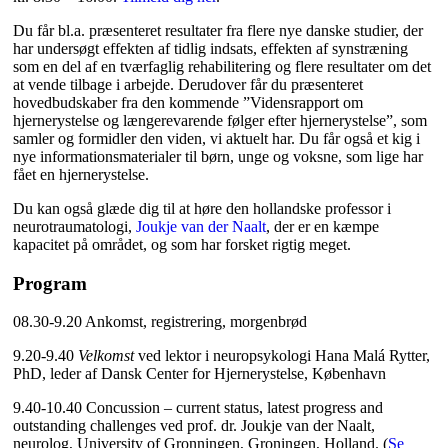
Du får bl.a. præsenteret resultater fra flere nye danske studier, der
har undersøgt effekten af tidlig indsats, effekten af synstræning
som en del af en tværfaglig rehabilitering og flere resultater om det
at vende tilbage i arbejde. Derudover får du præsenteret
hovedbudskaber fra den kommende ”Vidensrapport om
hjernerystelse og længerevarende følger efter hjernerystelse”, som
samler og formidler den viden, vi aktuelt har. Du får også et kig i
nye informationsmaterialer til børn, unge og voksne, som lige har
fået en hjernerystelse.
Du kan også glæde dig til at høre den hollandske professor i
neurotraumatologi,
Joukje van der Naalt
, der er en kæmpe
kapacitet på området, og som har forsket rigtig meget.
Program
08.30-9.20 Ankomst, registrering, morgenbrød
9.20-9.40
Velkomst
ved lektor i neuropsykologi Hana Malá Rytter,
PhD, leder af Dansk Center for Hjernerystelse, København
9.40-10.40 Concussion – current status, latest progress and
outstanding challenges ved prof. dr. Joukje van der Naalt,
neurolog, University of Gronningen, Groningen, Holland. (
Se