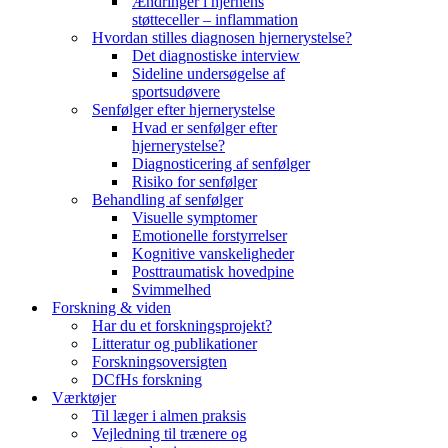
Ændringer i hjernens
støtteceller – inflammation
Hvordan stilles diagnosen hjernerystelse?
Det diagnostiske interview
Sideline undersøgelse af
sportsudøvere
Senfølger efter hjernerystelse
Hvad er senfølger efter
hjernerystelse?
Diagnosticering af senfølger
Risiko for senfølger
Behandling af senfølger
Visuelle symptomer
Emotionelle forstyrrelser
Kognitive vanskeligheder
Posttraumatisk hovedpine
Svimmelhed
Forskning & viden
Har du et forskningsprojekt?
Litteratur og publikationer
Forskningsoversigten
DCfHs forskning
Værktøjer
Til læger i almen praksis
Vejledning til trænere og