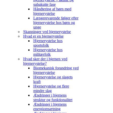
subakutte fase
Håndtering af børn med
hjernerystelse
Længerevarende følger efter
hjernerystelse hos børn og
unge
Skanninger ved hjernerystelse
Hvad er en hjernerystelse
Hjernerystelse hos
sportsfolk
Hjernerystelse hos
militærfolk
Hvad sker der i hjernen ved
hjernerystelse?
Biomekanisk forandring ved
hjernerystelse
Hjernerystelse og slagets
kraft
Hjernerystelse og flere
mindre slag
Ændringer i hjernens
struktur og funktionalitet
Ændringer i hjernens
energiomsætning