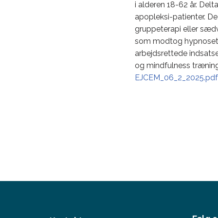
i alderen 18-62 år. Del
apopleksi-patienter. De
gruppeterapi eller sædv
som modtog hypnoseter
arbejdsrettede indsatse
og mindfulness træning
EJCEM_06_2_2025.pdf