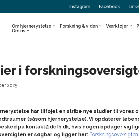
Instagram
Facebook
Link
Om hjernerystelse
Forskning & viden
Værktøjer
P
Om os
ier i forskningsoversig
ber 2025
nerystelse har tilføjet en stribe nye studier til vores 
vedtraumer (såsom hjernerystelse). Vi opdaterer løbe
 besked på kontakt@dcfh.dk, hvis nogen opdager vigtig
versigten er søgbar og ligger her:
Forskningsoversigten