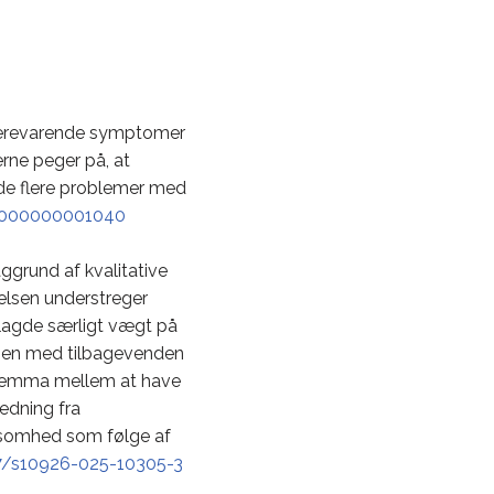
ngerevarende symptomer
rne peger på, at
vde flere problemer med
00000000001040
ggrund af kvalitative
elsen understreger
 lagde særligt vægt på
mmen med tilbagevenden
 dilemma mellem at have
edning fra
ensomhed som følge af
07/s10926-025-10305-3