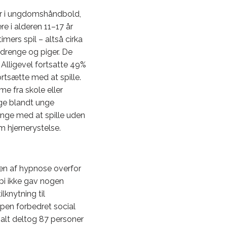
er i ungdomshåndbold,
e i alderen 11–17 år
mers spil – altså cirka
 drenge og piger. De
Alligevel fortsatte 49%
rtsætte med at spille.
e fra skole eller
ige blandt unge
ange med at spille uden
m hjernerystelse.
ten af hypnose overfor
api ikke gav nogen
lknytning til
ppen forbedret social
alt deltog 87 personer