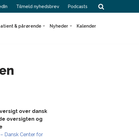
edIn
Tilmeld nyhedsbrev
Podcasts
atient & pårørende
Nyheder
Kalender
ten
oversigt over dansk
nde oversigten og
e
 – Dansk Center for