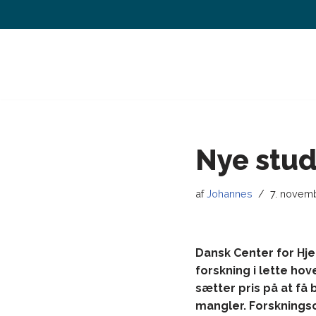
Spring
til
indhold
Nye stud
af
Johannes
7. novem
Dansk Center for Hjer
forskning i lette ho
sætter pris på at få
mangler.
Forskningso