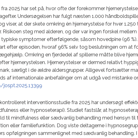
fra 2025 har set på, hvor ofte der forekommer hjernerystels
agefter. Undersøgelsen har fulgt næsten 1.000 håndboldspiller
viser, at der skete omkring én hjernerystelse for hver 1.250 ti
er. Risikoen steg med alderen, og der var ingen forskel mellem
de typiske symptomer efterfølgende, såsom hovedpine (96 %). 
rt efter episoden, hvoraf 96% selv tog beslutningen om at fo
gehjælp. Omkring en fjerdedel af spillerne måtte blive hjemm
efter hjernerystelsen. Hjernerystelser er dermed relativt hypp
ark, særligt i de ældre aldersgrupper. Alligevel fortsætter m
rods af internationale anbefalinger om at udgå ved mistanke o
9/jospt.2025.13399
ontrolleret interventionsstudie fra 2025 har undersøgt effek
ulness eller hypnoseterapi). Studiet fastslår, at hypnoseter
hold til mindfulness eller sædvanlig behandling med hensyn til ti
ion eller familiefunktion. Dog viste deltagerne i hypnosegru
rs opfølgningen sammenlignet med sædvanlig behandling. I 