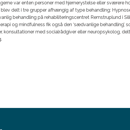
tagerne var enten personer med hjernerystelse eller sværere 
 blev delt i tre grupper afhængig af type behandling: Hypnos
anlig behandling på rehabiliteringscentret Remstruplund i Si
api og mindfulness fik også den ‘sædvanlige behandling’, 
r, konsultationer med socialrådgiver eller neuropsykolog, del
.