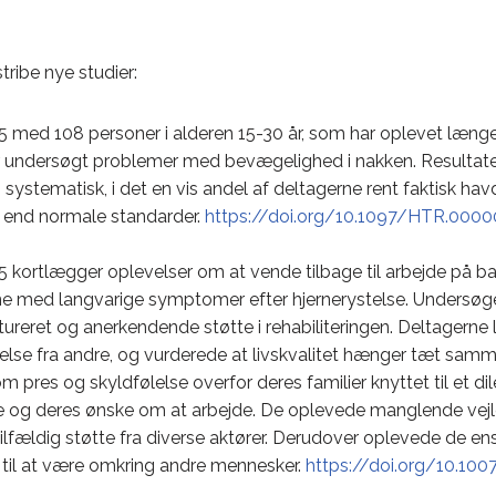
stribe nye studier:
25 med 108 personer i alderen 15-30 år, som har oplevet læ
har undersøgt problemer med bevægelighed i nakken. Resultate
ystematisk, i det en vis andel af deltagerne rent faktisk ha
 end normale standarder.
https://doi.org/10.1097/HTR.00
5 kortlægger oplevelser om at vende tilbage til arbejde på ba
e med langvarige symptomer efter hjernerystelse. Undersøg
ureret og anerkendende støtte i rehabiliteringen. Deltagerne
else fra andre, og vurderede at livskvalitet hænger tæt sa
e om pres og skyldfølelse overfor deres familier knyttet til et
 og deres ønske om at arbejde. De oplevede manglende vejl
fældig støtte fra diverse aktører. Derudover oplevede de 
til at være omkring andre mennesker.
https://doi.org/10.10