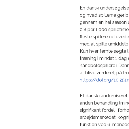
En dansk undersøgelse 
og hvad spillerne gør b
gennem en hel sæson og 
0,8 per 1.000 spilletim
fleste spillere opleve
med at spille umiddelba
Kun hver femte søgte læ
træning i mindst 1 dag 
håndboldspillere i Danm
at blive vurderet, på t
https://doi.org/10.251
Et dansk randomiseret k
anden behandling (mindf
signifikant fordel i for
arbejdsmarkedet, kognit
funktion ved 6-månede