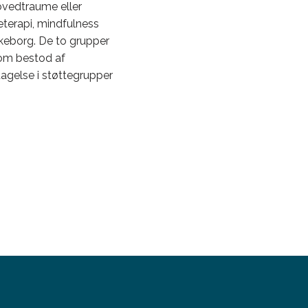
hovedtraume eller
eterapi, mindfulness
lkeborg. De to grupper
som bestod af
tagelse i støttegrupper