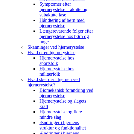
Symptomer efter
hjernerystelse – akutte og
subakutte fase
Håndtering af børn med
hjernerystelse
Længerevarende følger efter
hjernerystelse hos børn og
unge
Skanninger ved hjernerystelse
Hvad er en hjernerystelse
Hjernerystelse hos
sportsfolk
Hjernerystelse hos
militærfolk
Hvad sker der i hjernen ved
hjernerystelse?
Biomekanisk forandring ved
hjernerystelse
Hjernerystelse og slagets
kraft
Hjernerystelse og flere
mindre slag
Ændringer i hjernens
struktur og funktionalitet
Ændringer i hjernens