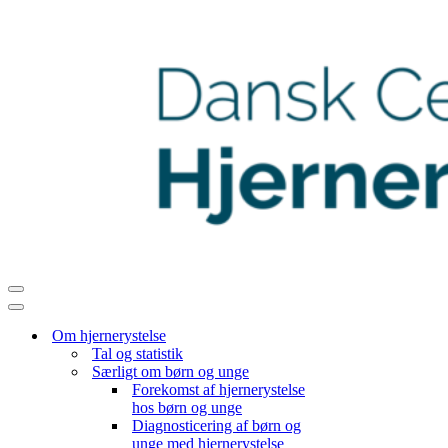
Navigation
menu
Navigation
menu
Om hjernerystelse
Tal og statistik
Særligt om børn og unge
Forekomst af hjernerystelse
hos børn og unge
Diagnosticering af børn og
unge med hjernerystelse