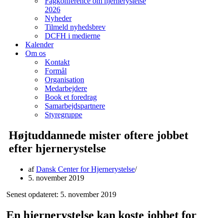
Fagkonference om hjernerystelse
2026
Nyheder
Tilmeld nyhedsbrev
DCFH i medierne
Kalender
Om os
Kontakt
Formål
Organisation
Medarbejdere
Book et foredrag
Samarbejdspartnere
Styregruppe
Højtuddannede mister oftere jobbet
efter hjernerystelse
af
Dansk Center for Hjernerystelse
5. november 2019
Senest opdateret: 5. november 2019
En hjernerystelse kan koste jobbet for