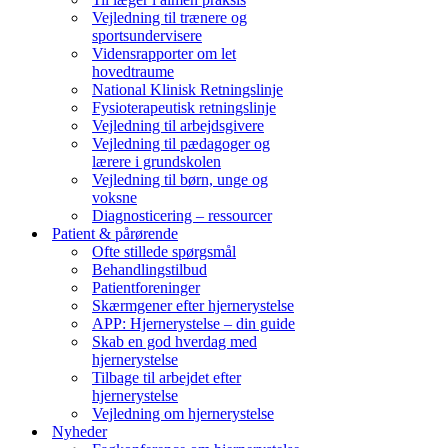
Vejledning til trænere og
sportsundervisere
Vidensrapporter om let
hovedtraume
National Klinisk Retningslinje
Fysioterapeutisk retningslinje
Vejledning til arbejdsgivere
Vejledning til pædagoger og
lærere i grundskolen
Vejledning til børn, unge og
voksne
Diagnosticering – ressourcer
Patient & pårørende
Ofte stillede spørgsmål
Behandlingstilbud
Patientforeninger
Skærmgener efter hjernerystelse
APP: Hjernerystelse – din guide
Skab en god hverdag med
hjernerystelse
Tilbage til arbejdet efter
hjernerystelse
Vejledning om hjernerystelse
Nyheder