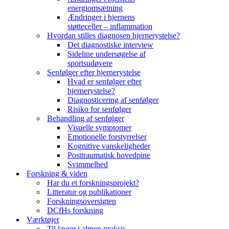
energiomsætning
Ændringer i hjernens
støtteceller – inflammation
Hvordan stilles diagnosen hjernerystelse?
Det diagnostiske interview
Sideline undersøgelse af
sportsudøvere
Senfølger efter hjernerystelse
Hvad er senfølger efter
hjernerystelse?
Diagnosticering af senfølger
Risiko for senfølger
Behandling af senfølger
Visuelle symptomer
Emotionelle forstyrrelser
Kognitive vanskeligheder
Posttraumatisk hovedpine
Svimmelhed
Forskning & viden
Har du et forskningsprojekt?
Litteratur og publikationer
Forskningsoversigten
DCfHs forskning
Værktøjer
Til læger i almen praksis