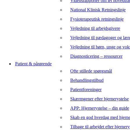
Vidensrapporter om let hovedtr
National Klinisk Retningslinje
Fysioterapeutisk retningslinje
Vejledning til arbejdsgivere
Vejledning til pædagoger og lær
Vejledning til børn, unge og vok
Diagnosticering – ressourcer
Patient & pårørende
Ofte stillede spørgsmål
Behandlingstilbud
Patientforeninger
Skærmgener efter hjernerystelse
APP: Hjernerystelse – din guide
Skab en god hverdag med hjerne
Tilbage til arbejdet efter hjernery