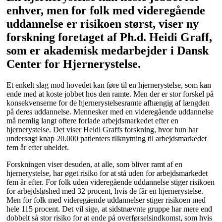
enhver, men for folk med videregående
uddannelse er risikoen størst, viser ny
forskning foretaget af Ph.d. Heidi Graff,
som er akademisk medarbejder i Dansk
Center for Hjernerystelse.
Et enkelt slag mod hovedet kan føre til en hjernerystelse, som kan
ende med at koste jobbet hos den ramte. Men der er stor forskel på
konsekvenserne for de hjernerystelsesramte afhængig af længden
på deres uddannelse. Mennesker med en videregående uddannelse
må nemlig langt oftere forlade arbejdsmarkedet efter en
hjernerystelse. Det viser Heidi Graffs forskning, hvor hun har
undersøgt knap 20.000 patienters tilknytning til arbejdsmarkedet
fem år efter uheldet.
Forskningen viser desuden, at alle, som bliver ramt af en
hjernerystelse, har øget risiko for at stå uden for arbejdsmarkedet
fem år efter. For folk uden videregående uddannelse stiger risikoen
for arbejdsløshed med 32 procent, hvis de får en hjernerystelse.
Men for folk med videregående uddannelser stiger risikoen med
hele 115 procent. Det vil sige, at sidstnævnte gruppe har mere end
dobbelt så stor risiko for at ende på overførselsindkomst, som hvis