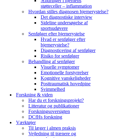
Ændringer i hjernens
støtteceller – inflammation
Hvordan stilles diagnosen hjernerystelse?
Det diagnostiske interview
Sideline undersøgelse af
sportsudøvere
Senfølger efter hjernerystelse
Hvad er senfølger efter
hjernerystelse?
Diagnosticering af senfølger
Risiko for senfølger
Behandling af senfølger
Visuelle symptomer
Emotionelle forstyrrelser
Kognitive vanskeligheder
Posttraumatisk hovedpine
Svimmelhed
Forskning & viden
Har du et forskningsprojekt?
Litteratur og publikationer
Forskningsoversigten
DCfHs forskning
Værktøjer
Til læger i almen praksis
Vejledning til trænere og