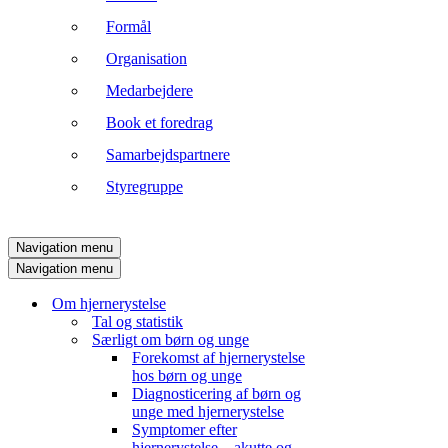
Formål
Organisation
Medarbejdere
Book et foredrag
Samarbejdspartnere
Styregruppe
Navigation menu
Navigation menu
Om hjernerystelse
Tal og statistik
Særligt om børn og unge
Forekomst af hjernerystelse
hos børn og unge
Diagnosticering af børn og
unge med hjernerystelse
Symptomer efter
hjernerystelse – akutte og