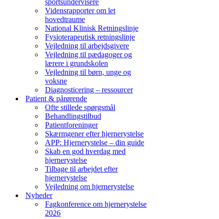
sportsundervisere
Vidensrapporter om let
hovedtraume
National Klinisk Retningslinje
Fysioterapeutisk retningslinje
Vejledning til arbejdsgivere
Vejledning til pædagoger og
lærere i grundskolen
Vejledning til børn, unge og
voksne
Diagnosticering – ressourcer
Patient & pårørende
Ofte stillede spørgsmål
Behandlingstilbud
Patientforeninger
Skærmgener efter hjernerystelse
APP: Hjernerystelse – din guide
Skab en god hverdag med
hjernerystelse
Tilbage til arbejdet efter
hjernerystelse
Vejledning om hjernerystelse
Nyheder
Fagkonference om hjernerystelse
2026