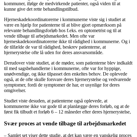
kommuner, ifølge de medvirkende patienter, også viden til at
kunne give det rette behandlingstilbud.
Hjerneskadekoordinatorerne i kommunerne viste sig i studiet at
være en hjælp for patienterne til at blive gjort opmærksom på
relevante behandlingsforløb hos f.eks. en optometrist og til at
vende tilbage til arbejdsmarkedet. Men ofte var
hjerneskadekoordinatorerne ikke til rådighed i kommunerne. Og i
de tilfælde de var til rådighed, beskrev patienterne, at
hjernerystelse ofte lå uden for deres ansvarsområde.
Derudover viste studiet, at de møder, som patienterne blev indkaldt
til med sagsbehandlerne i kommunerne, ofte var for hyppige,
unødvendige, og ikke tilpasset den enkeltes behov. De oplevede
også, at de ofte skulle forsvare deres hjernerystelse og vedvarende
symptomer, fordi de symptomer de har, er usynlige for deres
omgivelser.
Studiet viste desuden, at patienterne også oplevede, at
kommunerne ikke var gode til at planlægge deres forløb, og at de
først fik tilbudt et forløb 6 – 12 måneder efter deres hjernerystelse,
Svær proces at vende tilbage til arbejdsmarkedet
– Samlet set viser dette studie, at det kan være en vanskelig proces