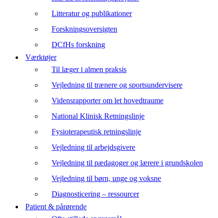
Litteratur og publikationer
Forskningsoversigten
DCfHs forskning
Værktøjer
Til læger i almen praksis
Vejledning til trænere og sportsundervisere
Vidensrapporter om let hovedtraume
National Klinisk Retningslinje
Fysioterapeutisk retningslinje
Vejledning til arbejdsgivere
Vejledning til pædagoger og lærere i grundskolen
Vejledning til børn, unge og voksne
Diagnosticering – ressourcer
Patient & pårørende