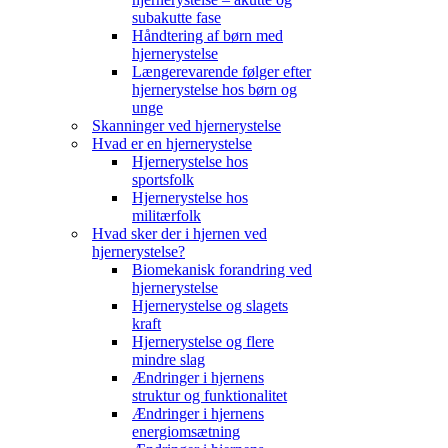
subakutte fase
Håndtering af børn med
hjernerystelse
Længerevarende følger efter
hjernerystelse hos børn og
unge
Skanninger ved hjernerystelse
Hvad er en hjernerystelse
Hjernerystelse hos
sportsfolk
Hjernerystelse hos
militærfolk
Hvad sker der i hjernen ved
hjernerystelse?
Biomekanisk forandring ved
hjernerystelse
Hjernerystelse og slagets
kraft
Hjernerystelse og flere
mindre slag
Ændringer i hjernens
struktur og funktionalitet
Ændringer i hjernens
energiomsætning