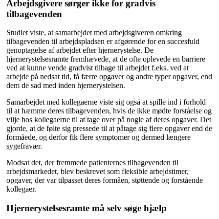
Arbejdsgivere sørger ikke for gradvis
tilbagevenden
Studiet viste, at samarbejdet med arbejdsgiveren omkring
tilbagevenden til arbejdspladsen er afgørende for en succesfuld
genoptagelse af arbejdet efter hjernerystelse. De
hjernerystelsesramte fremhævede, at de ofte oplevede en barriere
ved at kunne vende gradvist tilbage til arbejdet f.eks. ved at
arbejde på nedsat tid, få færre opgaver og andre typer opgaver, end
dem de sad med inden hjernerystelsen.
Samarbejdet med kollegaerne viste sig også at spille ind i forhold
til at hæmme deres tilbagevenden, hvis de ikke mødte forståelse og
vilje hos kollegaerne til at tage over på nogle af deres opgaver. Det
gjorde, at de følte sig pressede til at påtage sig flere opgaver end de
formåede, og derfor fik flere symptomer og dermed længere
sygefravær.
Modsat det, der fremmede patienternes tilbagevenden til
arbejdsmarkedet, blev beskrevet som fleksible arbejdstimer,
opgaver, der var tilpasset deres formåen, støttende og forstående
kollegaer.
Hjernerystelsesramte må selv søge hjælp