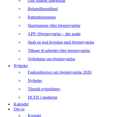
Ofte stillede spørgsmål
Behandlingstilbud
Patientforeninger
Skærmgener efter hjernerystelse
APP: Hjernerystelse – din guide
Skab en god hverdag med hjernerystelse
Tilbage til arbejdet efter hjernerystelse
Vejledning om hjernerystelse
Nyheder
Fagkonference om hjernerystelse 2026
Nyheder
Tilmeld nyhedsbrev
DCFH i medierne
Kalender
Om os
Kontakt