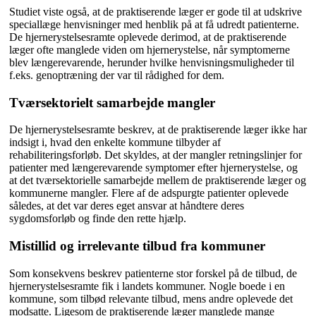
Studiet viste også, at de praktiserende læger er gode til at udskrive
speciallæge henvisninger med henblik på at få udredt patienterne.
De hjernerystelsesramte oplevede derimod, at de praktiserende
læger ofte manglede viden om hjernerystelse, når symptomerne
blev længerevarende, herunder hvilke henvisningsmuligheder til
f.eks. genoptræning der var til rådighed for dem.
Tværsektorielt samarbejde mangler
De hjernerystelsesramte beskrev, at de praktiserende læger ikke har
indsigt i, hvad den enkelte kommune tilbyder af
rehabiliteringsforløb. Det skyldes, at der mangler retningslinjer for
patienter med længerevarende symptomer efter hjernerystelse, og
at det tværsektorielle samarbejde mellem de praktiserende læger og
kommunerne mangler. Flere af de adspurgte patienter oplevede
således, at det var deres eget ansvar at håndtere deres
sygdomsforløb og finde den rette hjælp.
Mistillid og irrelevante tilbud fra kommuner
Som konsekvens beskrev patienterne stor forskel på de tilbud, de
hjernerystelsesramte fik i landets kommuner. Nogle boede i en
kommune, som tilbød relevante tilbud, mens andre oplevede det
modsatte. Ligesom de praktiserende læger manglede mange