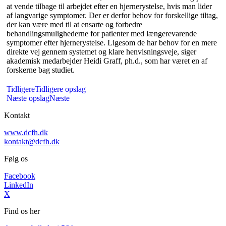
at vende tilbage til arbejdet efter en hjernerystelse, hvis man lider
af langvarige symptomer. Der er derfor behov for forskellige tiltag,
der kan være med til at ensarte og forbedre
behandlingsmulighederne for patienter med længerevarende
symptomer efter hjernerystelse. Ligesom de har behov for en mere
direkte vej gennem systemet og klare henvisningsveje, siger
akademisk medarbejder Heidi Graff, ph.d., som har været en af
forskerne bag studiet.
Tidligere
Tidligere opslag
Næste opslag
Næste
Kontakt
www.dcfh.dk
kontakt@dcfh.dk
Følg os
Facebook
LinkedIn
X
Find os her