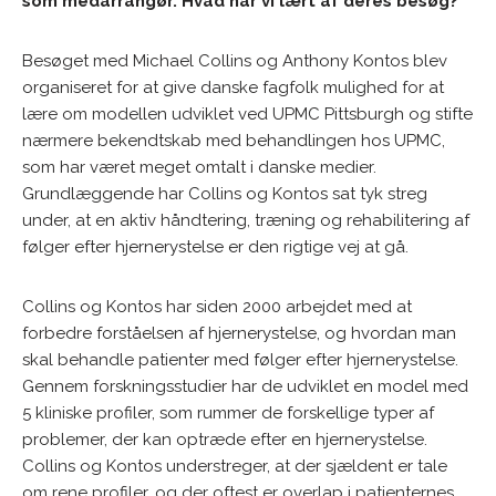
som medarrangør. Hvad har vi lært af deres besøg?
Besøget med Michael Collins og Anthony Kontos blev
organiseret for at give danske fagfolk mulighed for at
lære om modellen udviklet ved UPMC Pittsburgh og stifte
nærmere bekendtskab med behandlingen hos UPMC,
som har været meget omtalt i danske medier.
Grundlæggende har Collins og Kontos sat tyk streg
under, at en aktiv håndtering, træning og rehabilitering af
følger efter hjernerystelse er den rigtige vej at gå.
Collins og Kontos har siden 2000 arbejdet med at
forbedre forståelsen af hjernerystelse, og hvordan man
skal behandle patienter med følger efter hjernerystelse.
Gennem forskningsstudier har de udviklet en model med
5 kliniske profiler, som rummer de forskellige typer af
problemer, der kan optræde efter en hjernerystelse.
Collins og Kontos understreger, at der sjældent er tale
om rene profiler, og der oftest er overlap i patienternes