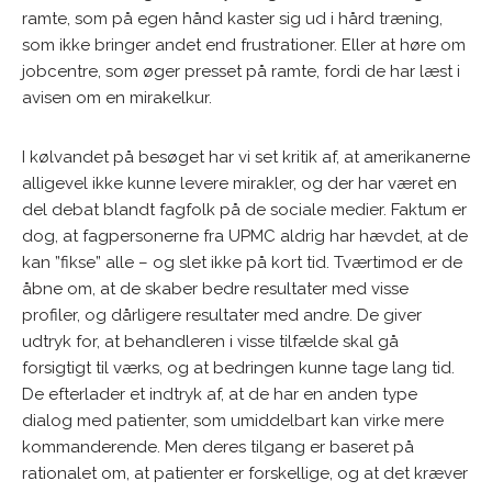
ramte, som på egen hånd kaster sig ud i hård træning,
som ikke bringer andet end frustrationer. Eller at høre om
jobcentre, som øger presset på ramte, fordi de har læst i
avisen om en mirakelkur.
I kølvandet på besøget har vi set kritik af, at amerikanerne
alligevel ikke kunne levere mirakler, og der har været en
del debat blandt fagfolk på de sociale medier. Faktum er
dog, at fagpersonerne fra UPMC aldrig har hævdet, at de
kan ”fikse” alle – og slet ikke på kort tid. Tværtimod er de
åbne om, at de skaber bedre resultater med visse
profiler, og dårligere resultater med andre. De giver
udtryk for, at behandleren i visse tilfælde skal gå
forsigtigt til værks, og at bedringen kunne tage lang tid.
De efterlader et indtryk af, at de har en anden type
dialog med patienter, som umiddelbart kan virke mere
kommanderende. Men deres tilgang er baseret på
rationalet om, at patienter er forskellige, og at det kræver