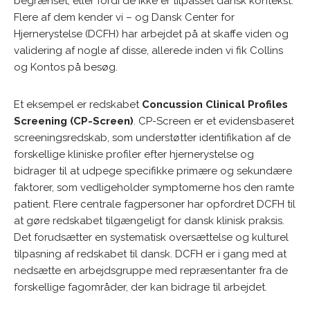
begrænset, eller fordi de ikke er tilpasset dansk kontekst.
Flere af dem kender vi – og Dansk Center for
Hjernerystelse (DCFH) har arbejdet på at skaffe viden og
validering af nogle af disse, allerede inden vi fik Collins
og Kontos på besøg.
Et eksempel er redskabet
Concussion Clinical Profiles
Screening (CP-Screen)
. CP-Screen er et evidensbaseret
screeningsredskab, som understøtter identifikation af de
forskellige kliniske profiler efter hjernerystelse og
bidrager til at udpege specifikke primære og sekundære
faktorer, som vedligeholder symptomerne hos den ramte
patient. Flere centrale fagpersoner har opfordret DCFH til
at gøre redskabet tilgængeligt for dansk klinisk praksis.
Det forudsætter en systematisk oversættelse og kulturel
tilpasning af redskabet til dansk. DCFH er i gang med at
nedsætte en arbejdsgruppe med repræsentanter fra de
forskellige fagområder, der kan bidrage til arbejdet.